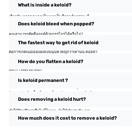
What is inside a keloid?
บางกลุ่มมีแนวโน้มที่จะเกิดคีลอยด์มากกว่าคนอื่นๆ คี
ลอยด์สามารถถ่ายทอดทางพันธุกรรมได้ ในทำนอง
เดียวกัน หากคุณเคยเป็นแผลเป็นคีลอยด์มาก่อน มี
โอกาสเป็นไปได้ที่คุณจะเป็นอีก
Does keloid bleed when popped?
คุณสามารถตัดคีลอยด์ด้วยกรรไกรได้หรือไม่?
ไม่แนะนำให้ตัดคีลอยด์ด้วยกรรไกร หากไม่มีขั้นตอน
The fastest way to get rid of keloid
และการรักษาทางการแพทย์ที่เหมาะสม คุณจะยิ่งเสี่ยง
ต่อการเกิดเนื้อเยื่อแผลเป็นนูนที่ใหญ่กว่าเท่านั้น คอลลา
เจนจะเจริญเติบโตโดยเพียงเติบโตเป็นคีลอยด์ที่ใหญ่
How do you flatten a keloid?
กว่าเท่านั้น การตัดคีลอยด์อาจทำให้เกิดการบาดเจ็บ
และการติดเชื้อได้อีก
Is keloid permanent ?
คุณสามารถเปิดคีลอยด์ได้หรือไม่?
คีลอยด์ไม่ใช่ของเหลวหรือมีหนองเหมือนตุ่มหนองหรือ
สิว พวกมันคือเนื้อเยื่อแผลเป็น แม้ว่าคุณอาจจะบีบคี
Does removing a keloid hurt?
ลอยด์อย่างเช่นที่หูได้ แต่คุณไม่สามารถบีบออกมาได้
การพยายามให้มากขึ้นเพื่อดูว่าแรงกดดันที่มากขึ้นจะ
ทำให้ป๊อปป๊อปหรือไม่ก็ไม่แนะนำให้ทำเช่นกัน คุณ
สามารถทำลายผิวหนังของคุณและทำให้เกิดการ
How much does it cost to remove a keloid?
แทรกซึมของแบคทีเรียและการติดเชื้อได้