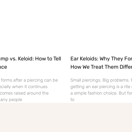
mp vs. Keloid: How to Tell
Ear Keloids: Why They Fo
nce
How We Treat Them Diffe
orms after a piercing can be
Small piercings. Big problems.
cially when it continues
getting an ear piercing is a rite
comes raised around the
a simple fashion choice. But fo
 Many people
to