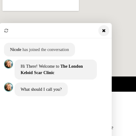
Nicole
has joined the conversation
Hi There! Welcome to
The London
Keloid Scar Clinic
What should I call you?
NEWSLETTER
Sign up for our newsletter to receive the
latest updates on keloid treatments,