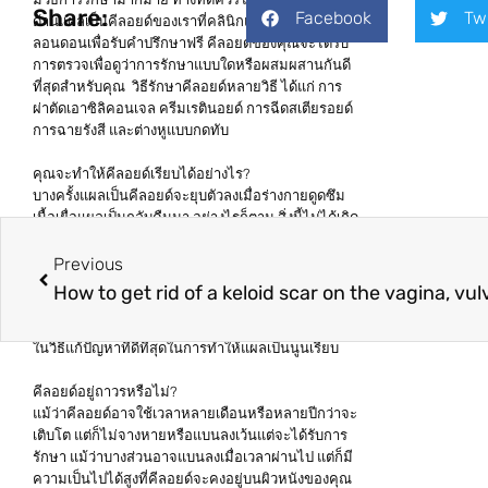
Share:
Facebook
Tw
ด้านแผลเป็นคีลอยด์ของเราที่คลินิกแผลเป็นคีลอยด์ใน
ลอนดอนเพื่อรับคำปรึกษาฟรี คีลอยด์ของคุณจะได้รับ
การตรวจเพื่อดูว่าการรักษาแบบใดหรือผสมผสานกันดี
ที่สุดสำหรับคุณ วิธีรักษาคีลอยด์หลายวิธี ได้แก่ การ
ผ่าตัดเอาซิลิคอนเจล ครีมเรตินอยด์ การฉีดสเตียรอยด์
การฉายรังสี และต่างหูแบบกดทับ
คุณจะทำให้คีลอยด์เรียบได้อย่างไร?
บางครั้งแผลเป็นคีลอยด์จะยุบตัวลงเมื่อร่างกายดูดซึม
เนื้อเยื่อแผลเป็นกลับคืนมา อย่างไรก็ตาม สิ่งนี้ไม่ได้เกิด
ขึ้นในทุกกรณี ขั้นตอนการผลัดผิวด้วยเลเซอร์สามารถ
ทำให้คีลอยด์ที่มีขนาดใหญ่ขึ้นเรียบได้ บางครั้งวิธีนี้
Previous
อาจใช้ร่วมกับการฉีดคอร์ติโซนเพื่อทำให้แผลนูนเรียบ
How to get rid of a keloid scar on the vagina, vu
ลงได้อย่างมีประสิทธิภาพ ขั้นตอนการบำบัดจะใช้เวลา
ประมาณ 4-8 สัปดาห์ระหว่างแต่ละเซสชัน นี่เป็นหนึ่ง
ในวิธีแก้ปัญหาที่ดีที่สุดในการทำให้แผลเป็นนูนเรียบ
คีลอยด์อยู่ถาวรหรือไม่?
แม้ว่าคีลอยด์อาจใช้เวลาหลายเดือนหรือหลายปีกว่าจะ
เติบโต แต่ก็ไม่จางหายหรือแบนลงเว้นแต่จะได้รับการ
รักษา แม้ว่าบางส่วนอาจแบนลงเมื่อเวลาผ่านไป แต่ก็มี
ความเป็นไปได้สูงที่คีลอยด์จะคงอยู่บนผิวหนังของคุณ