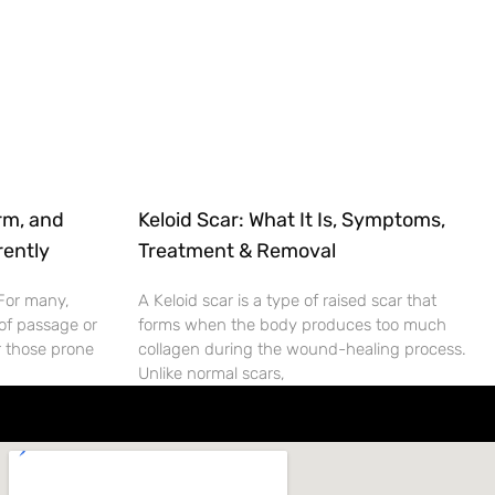
rm, and
Keloid Scar: What It Is, Symptoms,
rently
Treatment & Removal
 For many,
A Keloid scar is a type of raised scar that
 of passage or
forms when the body produces too much
r those prone
collagen during the wound-healing process.
Unlike normal scars,