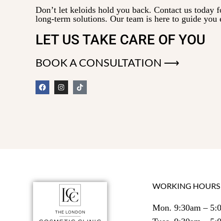
ระบุได้ แต่ก็เป็นที่น่าสังเกตว่าการบาดเจ็บที่ผิวหนัง
Don’t let keloids hold you back. Contact us today f
สามารถทำให้เกิดคีลอยด์ได้ รอยแผลเป็นจากสิว รอย
long-term solutions. Our team is here to guide you 
ไหม้ การเจาะหู และแม้กระทั่งรอยขีดข่วน จะเพิ่ม
ความเสี่ยงในการเกิดแผลเป็นนูน มีวิธีการรักษาหลาย
LET US TAKE CARE OF YOU
วิธีขึ้นอยู่กับสภาพผิวของคุณ ปรึกษา DR ซาลินดา
จอห์นสัน ผู้เชี่ยวชาญด้านแผลเป็นคีลอยด์ชั้นนำของ
BOOK A CONSULTATION ⟶
เรา เพื่อกำจัดคีลอยด์และฟื้นบำรุงผิวที่ไร้รอยแผลเป็นก
ลับคืนมา
WORKING HOURS
Mon. 9:30am – 5: