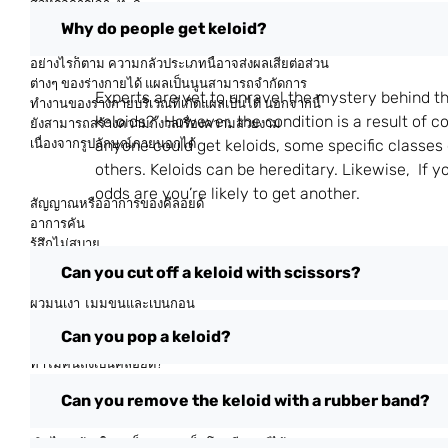
สิวหรือการเจาะทะลุ
Why do people get keloid?
คีลอยด์มักพบบริเวณหน้าอก ติ่งหู ไหล่ และแก้ม
อย่างไรก็ตาม ความกลัวประเภทนี้อาจส่งผลเสียต่อส่วน
ต่างๆ ของร่างกายได้ แผลเป็นนูนสามารถจำกัดการ
Experts are yet to unravel the mystery behind t
ทำงานของร่างกายบริเวณที่เกิดแผลเป็นได้ นอกจากนี้
keloids?” However, the condition is a result of c
ยังสามารถสร้างความกังวลเรื่องความสวยงาม
เนื่องจากรูปลักษณ์ภายนอกได้
anyone could get keloids, some specific classes
others. Keloids can be hereditary. Likewise, If y
odds are you’re likely to get another.
สัญญาณหรืออาการของคีลอยด์
อาการคัน
รู้สึกไม่สบาย
รอยแผลเป็นหนาและไม่สม่ำเสมอ (โดยทั่วไปจะอยู่ที่
Can you cut off a keloid with scissors?
ติ่งหู ไหล่ แก้ม หรือหน้าอกตรงกลาง)
ผิวมันเงา ไม่มีขนและเป็นก้อน
การเปลี่ยนสีเป็นสีแดง สีน้ำตาล หรือสีม่วง (ขึ้นอยู่กับสี
Can you pop a keloid?
ผิว)
ทำไมคนถึงเป็นคีลอยด์?
ผู้เชี่ยวชาญยังไม่ได้เปิดเผยความลึกลับเบื้องหลัง
Can you remove the keloid with a rubber band?
คำถามที่ว่า “ทำไมผู้คนถึงเกิดแผลเป็นนูน” อย่างไร
ก็ตาม ภาวะนี้เป็นผลมาจากการผลิตคอลลาเจนมาก
เกินไป แม้ว่าใครๆ ก็สามารถเป็นโรคคีลอยด์ได้ แต่คน