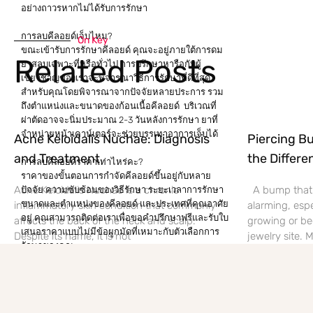
อย่างถาวรหากไม่ได้รับการรักษา
การลบคีลอยด์เจ็บไหม?
On Key
ขณะเข้ารับการรักษาคีลอยด์ คุณจะอยู่ภายใต้การดม
Related Posts
ยาสลบเฉพาะที่หรือทั่วไป การปรึกษาหารือกับผู้
เชี่ยวชาญของเราจะพิจารณาวิธีการรักษาที่ดีที่สุด
สำหรับคุณโดยพิจารณาจากปัจจัยหลายประการ รวม
ถึงตำแหน่งและขนาดของก้อนเนื้อคีลอยด์ บริเวณที่
ผ่าตัดอาจจะนิ่มประมาณ 2-3 วันหลังการรักษา ยาที่
จำหน่ายหน้าเคาน์เตอร์จะช่วยบรรเทาอาการเจ็บได้
Acne Keloidalis Nuchae: Diagnosis
Piercing Bu
and Treatment
the Differe
การลบคีลอยด์ราคาเท่าไหร่คะ?
ราคาของขั้นตอนการกำจัดคีลอยด์ขึ้นอยู่กับหลาย
Acne Keloidalis Nuchae is a chronic
A bump that f
ปัจจัย ความซับซ้อนของวิธีรักษา ระยะเวลาการรักษา
ขนาดและตำแหน่งของคีลอยด์ และประเทศที่คุณอาศัย
inflammatory skin condition that commonly
alarming, espe
อยู่ คุณสามารถติดต่อเราเพื่อขอคำปรึกษาฟรีและรับใบ
affects the back of the neck and scalp.
growing or be
เสนอราคาแบบไม่มีข้อผูกมัดที่เหมาะกับตัวเลือกการ
Despite its name, it is not
jewelry site.
รักษาของคุณ
บทสรุป
แม้ว่าสาเหตุที่แน่ชัดของการเกิดคีลอยด์ยังไม่สามารถ