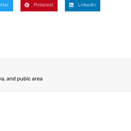
itter
Pinterest
LinkedIn
lva, and pubic area