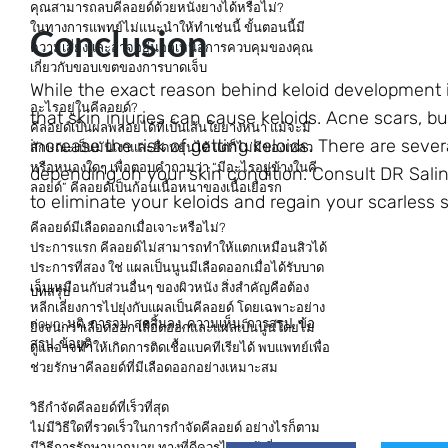
คุณสามารถลบคีลอยด์ด้วยหนังยางได้หรือไม่?
ในทางการแพทย์ไม่แนะนำให้ทำเช่นนี้ ขั้นตอนนี้มี
Conclusion
ความเสี่ยงและอาจอยู่นอกเหนือการควบคุมของคุณ
เกี่ยวกับขอบเขตของการบาดเจ็บ
While the exact reason behind keloid development i
อะไรอยู่ในคีลอยด์?
that skin injuries can cause keloids. Acne scars, b
คีลอยด์เป็นผลพลอยได้ที่เป็นเส้นใยยางหนา แม้จะมี
increase the risk of getting keloids. There are sev
ลักษณะเป็นมันเงาและยืดหยุ่นได้ แต่ก็ไม่มีของเหลว
หรือหนองใดๆ เพื่อตอบคำถามว่า “มีอะไรอยู่ข้างในคี
depending on your skin condition. Consult DR Salin
ลอยด์” คีลอยด์เป็นก้อนเนื้อหนาของเนื้อเยื่อรก
to eliminate your keloids and regain your scarless s
คีลอยด์มีเลือดออกเมื่อเจาะหรือไม่?
ประการแรก คีลอยด์ไม่สามารถทำให้แตกเหมือนสิวได้
ประการที่สอง ใช่ แผลเป็นนูนมีเลือดออกเมื่อได้รับบาด
เจ็บเหมือนกับส่วนอื่นๆ ของผิวหนัง สิ่งสำคัญคือต้อง
บทสรุป
หลีกเลี่ยงการไปยุ่งกับแผลเป็นคีลอยด์ โดยเฉพาะอย่าง
noun: มติ, การจบ, สุดสิ้นลง, ความเห็น, การสรุป, ข้อ
ยิ่งจนกว่าเลือดออก เลือดออกและแผลเป็นนูนโดยไม่
สรุป, ข้อยุติ
ดูแลอาจทำให้เกิดการติดเชื้อแบคทีเรียได้ พบแพทย์เพื่อ
ช่วยรักษาคีลอยด์ที่มีเลือดออกอย่างเหมาะสม
วิธีกำจัดคีลอยด์ที่เร็วที่สุด
ไม่มีวิธีใดที่รวดเร็วในการกำจัดคีลอยด์ อย่างไรก็ตาม
มีวิธีการรักษามากมาย ทางที่ดีควรไปพบผู้เชี่ยวชาญ